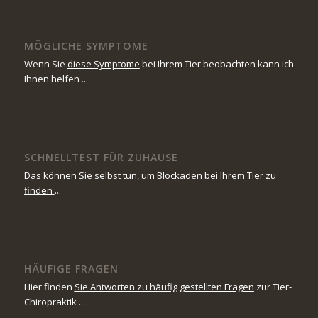
MÖGLICHE SYMPTOME
Wenn Sie
diese Symptome
bei Ihrem Tier beobachten kann ich
Ihnen helfen ...
SCHNELLTEST FÜR ZUHAUSE
Das können Sie selbst tun,
um Blockaden bei Ihrem Tier zu
finden
...
HÄUFIGE FRAGEN
Hier finden
Sie Antworten zu häufig gestellten Fragen
zur Tier-
Chiropraktik ...